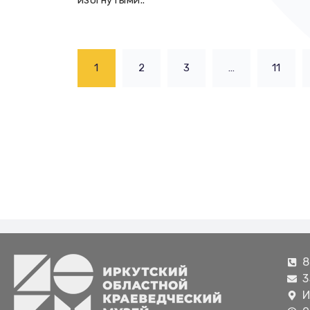
изогнутыми..
1
2
3
…
11
8
3
И