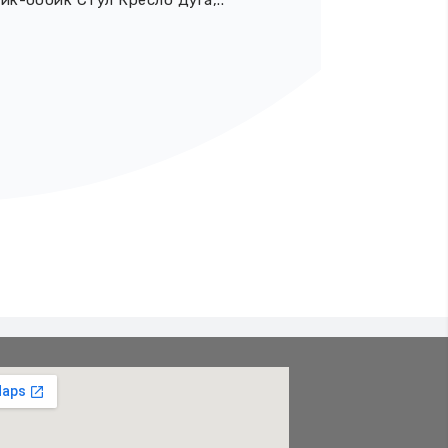
ик-бобик Стул Кресло Дуга,..