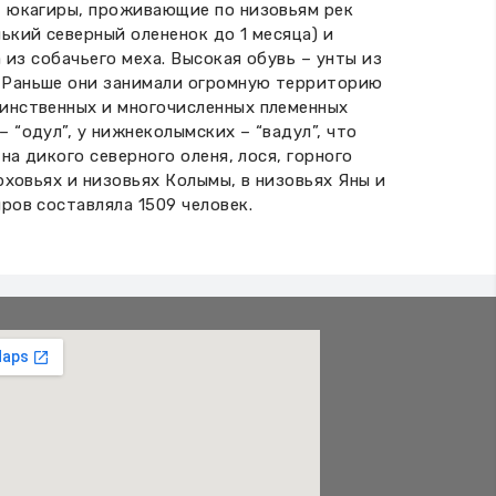
т юкагиры, проживающие по низовьям рек
ький северный олененок до 1 месяца) и
 из собачьего меха. Высокая обувь – унты из
. Раньше они занимали огромную территорию
оинственных и многочисленных племенных
 “одул”, у нижнеколымских – “вадул”, что
на дикого северного оленя, лося, горного
рховьях и низовьях Колымы, в низовьях Яны и
ров составляла 1509 человек.