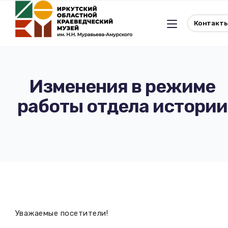
Контакт
Изменения в режиме
работы отдела истории
Льготное посещение музея
История музея
Отдел истории
Реквизиты музея
Отдел природы
Документы
Музейная студия
Виртуальный музей
Уважаемые посетители!
Окно в Азию
Документы