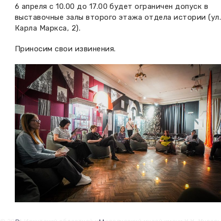
6 апреля с 10.00 до 17.00 будет ограничен допуск в
Вакансии музея
Ледокол Ангара
Музеи региона
выставочные залы второго этажа отдела истории (ул
Карла Маркса, 2).
Независимая оценка
Музей В.Г. Распутина
Повышение квалификации
Приносим свои извинения.
Проекты и программы
КПЦ им. свт. Иннокентия (Вениаминова)
Передвижные выставки
Научные издания
Научно-фондовый отдел
Отчетность
Новости
Мемориальный дом А.М. Тюрюмина
Профессиональные мероприятия
Прейскурант
Фонды и коллекции
Партнеры
Дирекция