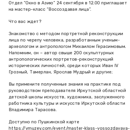
Отдел “Окно в Азию” 24 сентября в 12.00 приглашает
Вакансии музея
Ледокол Ангара
на мастер-класс “Воссоздавая лица”.
Музеи региона
Независимая оценка
Музей В.Г. Распутина
Что вас ждет?
Повышение квалификации
Знакомство с методом портретной реконструкции
Проекты и программы
КПЦ им. свт. Иннокентия (Вениаминова)
Передвижные выставки
лица по черепу человека, разработанным ученым-
археологом и антропологом Михаилом Герасимовым.
Научные издания
Научно-фондовый отдел
Напомним, он – автор свыше 200 скульптурных
Отчетность
антропологических портретов-реконструкций
Новости
Мемориальный дом А.М. Тюрюмина
исторических личностей, среди которых Иван IV
Профессиональные мероприятия
Грозный, Тамерлан, Ярослав Мудрый и другие;
Прейскурант
Вы примените полученные знания на практике под
руководством преподавателя Иркутской областной
Фонды и коллекции
детской школы искусств, художника, заслуженного
работника культуры и искусств Иркутской области
Партнеры
Владимира Тарасова.
Доступно по Пушкинской карте
Дирекция
https://vmuzey.com/event/master-klass-vossozdavaya-