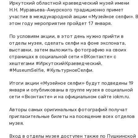
Иркутский областной краеведческий музей имени
Вакансии музея
Ледокол Ангара
Н.Н. Муравьева-Амурского традиционно примет
Музеи региона
участие в международной акции «Музейное селфи». 
Независимая оценка
Музей В.Г. Распутина
этом году мероприятие пройдет 17 января.
Повышение квалификации
По условиям акции, в этот день нужно прийти в
Проекты и программы
КПЦ им. свт. Иннокентия (Вениаминова)
Передвижные выставки
отделы музея, сделать селфи на фоне экспоната,
выставки, затем выложить фотографию на своих
Научные издания
Научно-фондовый отдел
Отчетность
страницах в социальной сети «ВКонтакте» с
хештегами #ИркутскийКраеведческий,
Новости
Мемориальный дом А.М. Тюрюмина
#MuseumSelfie, #КультурноеСелфи.
Профессиональные мероприятия
Итоги акции «Музейное селфи» будут подведены 19
Прейскурант
января и опубликованы в группе музея в социальной
сети «Вконтакте» и на официальном сайте iokm.ru.
Фонды и коллекции
Авторы самых оригинальных фотографий получат
Партнеры
пригласительные билеты на посещение всех отделов
музея.
Дирекция
Вход в отделы музея доступен также по Пушкинской