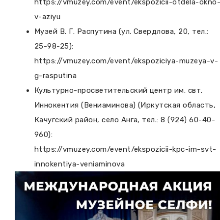
https://vmuzey.com/event/ekspozicii-otdela-okno
v-aziyu
Музей В. Г. Распутина (ул. Свердлова, 20, тел.:
25-98-25):
https://vmuzey.com/event/ekspoziciya-muzeya-v-
g-rasputina
Культурно-просветительский центр им. свт.
Иннокентия (Вениаминова) (Иркутская область,
Качугский район, село Анга, тел.: 8 (924) 60-40-
960):
https://vmuzey.com/event/ekspozicii-kpc-im-svt-
innokentiya-veniaminova