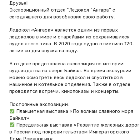
Друзья!
Вакансии музея
Ледокол Ангара
Экспозиционный отдел “Ледокол “Ангара” с
Музеи региона
сегодняшнего дня возобновил свою работу.
Независимая оценка
Музей В.Г. Распутина
Повышение квалификации
Ледокол «Ангара» является одним из первых
ледоколов в мире и старейшим из сохранившихся
Проекты и программы
КПЦ им. свт. Иннокентия (Вениаминова)
Передвижные выставки
судов этого типа. В 2020 году судно отметило 120-
летие со дня спуска на воду.
Научные издания
Научно-фондовый отдел
Отчетность
В отделе представлена экспозиция по истории
Новости
Мемориальный дом А.М. Тюрюмина
судоходства на озере Байкал. Во время экскурсии
Профессиональные мероприятия
можно осмотреть весь ледокол и спуститься в
машинное и котельное отделения. Также в отделе
Прейскурант
проводятся встречи, кинопоказы и концерты.
Фонды и коллекции
Постоянные экспозиции:
Планшетная выставка «По волнам славного моря
Партнеры
Байкал»
Передвижная выставка «Развитие железных дорог
Дирекция
в России под покровительством Императорского
Дома Романовых»