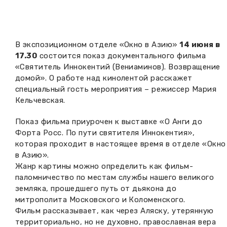
Вакансии музея
Ледокол Ангара
Музеи региона
Независимая оценка
Музей В.Г. Распутина
Повышение квалификации
В экспозиционном отделе «Окно в Азию»
14 июня в
17.30
состоится показ документального фильма
Проекты и программы
КПЦ им. свт. Иннокентия (Вениаминова)
«Святитель Иннокентий (Вениаминов). Возвращение
Передвижные выставки
домой». О работе над кинолентой расскажет
Научные издания
Научно-фондовый отдел
специальный гость мероприятия – режиссер Мария
Отчетность
Кельчевская.
Новости
Мемориальный дом А.М. Тюрюмина
Профессиональные мероприятия
Показ фильма приурочен к выставке «О Анги до
Форта Росс. По пути святителя Иннокентия»,
Прейскурант
которая проходит в настоящее время в отделе «Окно
в Азию».
Фонды и коллекции
Жанр картины можно определить как фильм-
паломничество по местам службы нашего великого
Партнеры
земляка, прошедшего путь от дьякона до
митрополита Московского и Коломенского.
Фильм рассказывает, как через Аляску, утерянную
Дирекция
территориально, но не духовно, православная вера