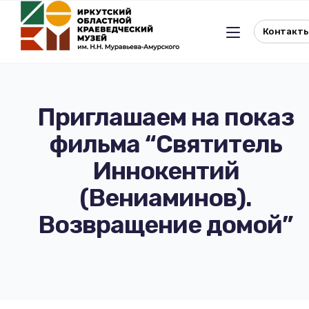
Контакт
Приглашаем на показ
фильма “Святитель
Льготное посещение музея
Иннокентий
История музея
Отдел истории
(Вениаминов).
Возвращение домой”
Реквизиты музея
Отдел природы
Документы
Музейная студия
Виртуальный музей
Окно в Азию
Документы