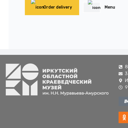
Order delivery
Menu
8
3
И
9