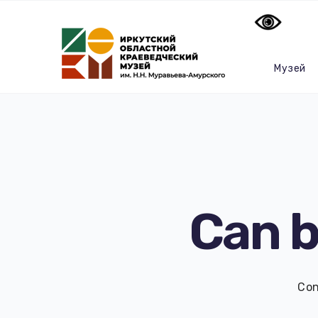
Музей
Can b
Con