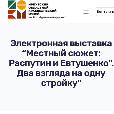
Контакт
Электронная выставка
“Местный сюжет:
Льготное посещение музея
Распутин и Евтушенко”.
История музея
Отдел истории
Два взгляда на одну
стройку”
Реквизиты музея
Отдел природы
Документы
Музейная студия
Виртуальный музей
Окно в Азию
Документы