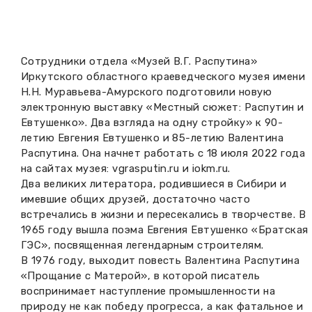
Вакансии музея
Ледокол Ангара
Музеи региона
Независимая оценка
Музей В.Г. Распутина
Повышение квалификации
Сотрудники отдела «Музей В.Г. Распутина»
Иркутского областного краеведческого музея имени
Проекты и программы
КПЦ им. свт. Иннокентия (Вениаминова)
Н.Н. Муравьева-Амурского подготовили новую
Передвижные выставки
электронную выставку «Местный сюжет: Распутин и
Научные издания
Научно-фондовый отдел
Евтушенко». Два взгляда на одну стройку» к 90-
Отчетность
летию Евгения Евтушенко и 85-летию Валентина
Распутина. Она начнет работать с 18 июля 2022 года
Новости
Мемориальный дом А.М. Тюрюмина
Профессиональные мероприятия
на сайтах музея: vgrasputin.ru и iokm.ru.
Два великих литератора, родившиеся в Сибири и
Прейскурант
имевшие общих друзей, достаточно часто
встречались в жизни и пересекались в творчестве. В
Фонды и коллекции
1965 году вышла поэма Евгения Евтушенко «Братская
ГЭС», посвященная легендарным строителям.
Партнеры
В 1976 году, выходит повесть Валентина Распутина
«Прощание с Матерой», в которой писатель
воспринимает наступление промышленности на
Дирекция
природу не как победу прогресса, а как фатальное и