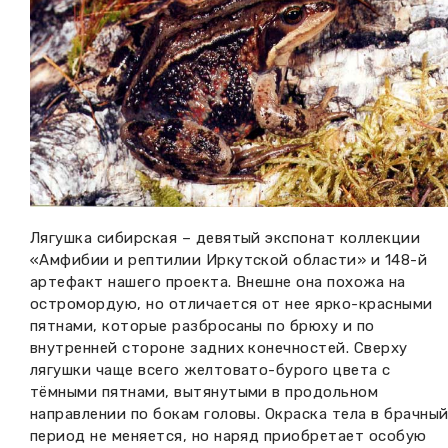
Вакансии музея
Ледокол Ангара
Музеи региона
Независимая оценка
Музей В.Г. Распутина
Повышение квалификации
Проекты и программы
КПЦ им. свт. Иннокентия (Вениаминова)
Передвижные выставки
Научные издания
Научно-фондовый отдел
Отчетность
Новости
Мемориальный дом А.М. Тюрюмина
Профессиональные мероприятия
Лягушка сибирская – девятый экспонат коллекции
«Амфибии и рептилии Иркутской области» и 148-й
Прейскурант
артефакт нашего проекта. Внешне она похожа на
остромордую, но отличается от нее ярко-красными
Фонды и коллекции
пятнами, которые разбросаны по брюху и по
внутренней стороне задних конечностей. Сверху
лягушки чаще всего желтовато-бурого цвета с
Партнеры
тёмными пятнами, вытянутыми в продольном
направлении по бокам головы. Окраска тела в брачны
Дирекция
период не меняется, но наряд приобретает особую