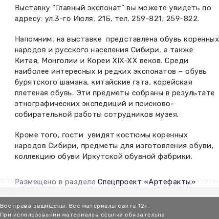
Выставку “Главный экспонат” вы можете увидеть по
адресу: ул.3-го Июля, 21Б, тел. 259-821; 259-822.
Напомним, на выставке представлена обувь коренных
народов и русского населения Сибири, а также
Китая, Монголии и Кореи XIX-XX веков. Среди
наиболее интересных и редких экспонатов – обувь
бурятского шамана, китайские гэта, корейская
плетеная обувь. Эти предметы собраны в результате
этнографических экспедиций и поисково-
собирательной работы сотрудников музея.
Кроме того, гости увидят костюмы коренных
народов Сибири, предметы для изготовления обуви,
коллекцию обуви Иркутской обувной фабрики.
© 2026 Иркутский областной краеведческий музей имени Н.Н. Мурав
Размещено в разделе
Спецпроект «Артефакты»
Амурского
Все права защищены. Все материалы сайта 12+.
При использовании материалов ссылка обязательна