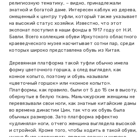
религиозную тематику, – видно, принадлежали
знатной и богатой даме. Интересен каблук из дерева,
смещенный к центру туфли, который также указывае
на высокий статус хозяйки. Известно, что этот
экспонат поступил в наши фонды в 1917 году от Н.И.
Бавли. Всего коллекция обуви Иркутского областного
краеведческого музея насчитывает сотни пар, среди
которых широко представлена обувь из Китая.
Деревянная платформа такой туфли обычно имела
форму цветочного горшка, а след выглядел, как
конное копыто, поэтому и обувь называли
«цветочный горшок» или «конное копыто».
Платформы, как правило, были от 5 до 15 см в высоту
обернутые в белую ткань. Маньчжурские женщины не
перевязывали свои ноги, как знатные китайские дамы
во времена династии Цин, так что их обувь была
обычных размеров. Зато платформа эффектно
«удлиняла» ноги, отчего женщина выглядела высокой
и стройной. Кроме того, чтобы ходить в такой обуви,
нужно было удерживать прямую осанку и широко