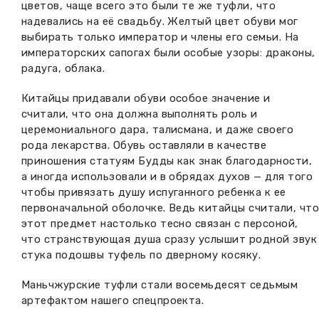
цветов, чаще всего это были те же туфли, что
надевались на её свадьбу. Желтый цвет обуви мог
выбирать только император и члены его семьи. На
императорских сапогах были особые узоры: драконы,
радуга, облака.
Китайцы придавали обуви особое значение и
считали, что она должна выполнять роль и
церемониального дара, талисмана, и даже своего
рода лекарства. Обувь оставляли в качестве
приношения статуям Будды как знак благодарности,
а иногда использовали и в обрядах духов — для того
чтобы привязать душу испуганного ребенка к ее
первоначальной оболочке. Ведь китайцы считали, чт
этот предмет настолько тесно связан с персоной,
что странствующая душа сразу услышит родной звук
стука подошвы туфель по дверному косяку.
Маньчжурские туфли стали восемьдесят седьмым
артефактом нашего спецпроекта.