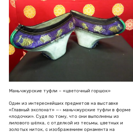
Вакансии музея
Ледокол Ангара
Музеи региона
Независимая оценка
Музей В.Г. Распутина
Повышение квалификации
Проекты и программы
КПЦ им. свт. Иннокентия (Вениаминова)
Передвижные выставки
Научные издания
Научно-фондовый отдел
Отчетность
Новости
Мемориальный дом А.М. Тюрюмина
Профессиональные мероприятия
Прейскурант
Маньчжурские туфли – «цветочный горшок»
Фонды и коллекции
Один из интереснейших предметов на выставке
«Главный экспонат» —- маньчжурские туфли в форме
Партнеры
«лодочки». Судя по тому, что они выполнены из
лилового шёлка, с отделкой из тесьмы, цветных и
Дирекция
золотых ниток, с изображением орнамента на