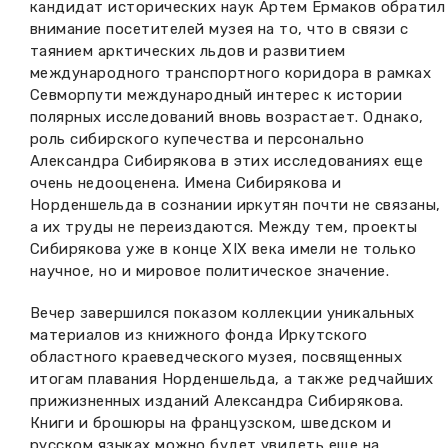
кандидат исторических наук Артем Ермаков обратил
внимание посетителей музея на то, что в связи с
таянием арктических льдов и развитием
международного транспортного коридора в рамках
Севморпути международный интерес к истории
полярных исследований вновь возрастает. Однако,
роль сибирского купечества и персонально
Александра Сибирякова в этих исследованиях еще
очень недооценена. Имена Сибирякова и
Норденшельда в сознании иркутян почти не связаны,
а их труды не переиздаются. Между тем, проекты
Сибирякова уже в конце XIX века имели не только
научное, но и мировое политическое значение.
Вечер завершился показом коллекции уникальных
материалов из книжного фонда Иркутского
областного краеведческого музея, посвященных
итогам плавания Норденшельда, а также редчайших
прижизненных изданий Александра Сибирякова.
Книги и брошюры на французском, шведском и
русском языках можно будет увидеть еще на