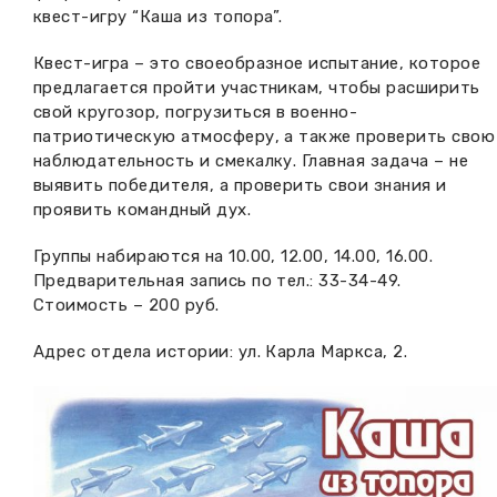
квест-игру “Каша из топора”.
Вакансии музея
Ледокол Ангара
Музеи региона
Квест-игра – это своеобразное испытание, которое
Независимая оценка
Музей В.Г. Распутина
предлагается пройти участникам, чтобы расширить
Повышение квалификации
свой кругозор, погрузиться в военно-
Проекты и программы
патриотическую атмосферу, а также проверить свою
КПЦ им. свт. Иннокентия (Вениаминова)
Передвижные выставки
наблюдательность и смекалку. Главная задача – не
выявить победителя, а проверить свои знания и
Научные издания
Научно-фондовый отдел
Отчетность
проявить командный дух.
Новости
Мемориальный дом А.М. Тюрюмина
Группы набираются на 10.00, 12.00, 14.00, 16.00.
Профессиональные мероприятия
Предварительная запись по тел.: 33-34-49.
Прейскурант
Стоимость – 200 руб.
Адрес отдела истории: ул. Карла Маркса, 2.
Фонды и коллекции
Партнеры
Дирекция