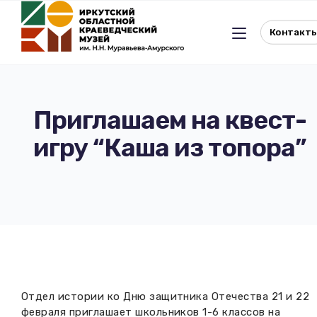
Контакт
Приглашаем на квест-
игру “Каша из топора”
Льготное посещение музея
История музея
Отдел истории
Реквизиты музея
Отдел природы
Документы
Музейная студия
Виртуальный музей
Отдел истории ко Дню защитника Отечества 21 и 22
Окно в Азию
Документы
февраля приглашает школьников 1-6 классов на