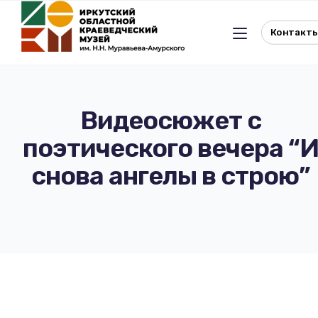
Контакт
Видеосюжет с
поэтического вечера “
Льготное посещение музея
снова ангелы в строю”
История музея
Отдел истории
Реквизиты музея
Отдел природы
Документы
Музейная студия
Виртуальный музей
Окно в Азию
Документы