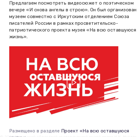
Предлагаем посмотреть видеосюжет о поэтическом
Вакансии музея
Ледокол Ангара
вечере «И снова ангелы в строю». Он был организован
Музеи региона
музеем совместно с Иркутским отделением Союза
Независимая оценка
Музей В.Г. Распутина
писателей России в рамках просветительско-
Повышение квалификации
патриотического проекта музея «На всю оставшуюся
жизнь».
Проекты и программы
КПЦ им. свт. Иннокентия (Вениаминова)
Передвижные выставки
Научные издания
Научно-фондовый отдел
Отчетность
Новости
Мемориальный дом А.М. Тюрюмина
Профессиональные мероприятия
Прейскурант
Фонды и коллекции
Партнеры
Дирекция
Размещено в разделе
Проект «На всю оставшуюся
© 2026 Иркутский областной краеведческий музей имени Н.Н. Мурав