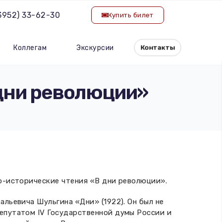
(3952) 33-62-30
Купить билет
Коллегам
Экскурсии
Контакты
дни революции»
но-исторические чтения «В дни революции».
льевича Шульгина «Дни» (1922). Он был не
епутатом IV Государственной думы России и