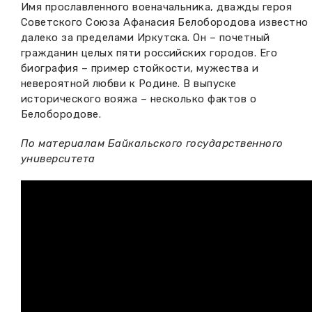
Имя прославленного военачальника, дважды героя
Вакансии музея
Ледокол Ангара
Советского Союза Афанасия Белобородова известно
Музеи региона
далеко за пределами Иркутска. Он – почетный
Независимая оценка
Музей В.Г. Распутина
гражданин целых пяти российских городов. Его
Повышение квалификации
биография – пример стойкости, мужества и
невероятной любви к Родине. В выпуске
Проекты и программы
КПЦ им. свт. Иннокентия (Вениаминова)
Передвижные выставки
исторического вояжа – несколько фактов о
Белобородове.
Научные издания
Научно-фондовый отдел
Отчетность
По материалам Байкальского государственного
Новости
Мемориальный дом А.М. Тюрюмина
университета
Профессиональные мероприятия
Прейскурант
Фонды и коллекции
Партнеры
Дирекция