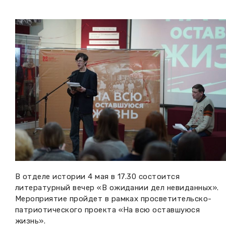
Вакансии музея
Ледокол Ангара
Музеи региона
Независимая оценка
Музей В.Г. Распутина
Повышение квалификации
Проекты и программы
КПЦ им. свт. Иннокентия (Вениаминова)
Передвижные выставки
Научные издания
Научно-фондовый отдел
Отчетность
Новости
Мемориальный дом А.М. Тюрюмина
Профессиональные мероприятия
Прейскурант
Фонды и коллекции
В отделе истории 4 мая в 17.30 состоится
Партнеры
литературный вечер «В ожидании дел невиданных».
Мероприятие пройдет в рамках просветительско-
патриотического проекта «На всю оставшуюся
Дирекция
жизнь».