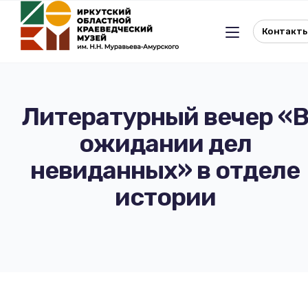
Контакт
Литературный вечер «
ожидании дел
Льготное посещение музея
невиданных» в отделе
История музея
Отдел истории
истории
Реквизиты музея
Отдел природы
Документы
Музейная студия
Виртуальный музей
Окно в Азию
Документы