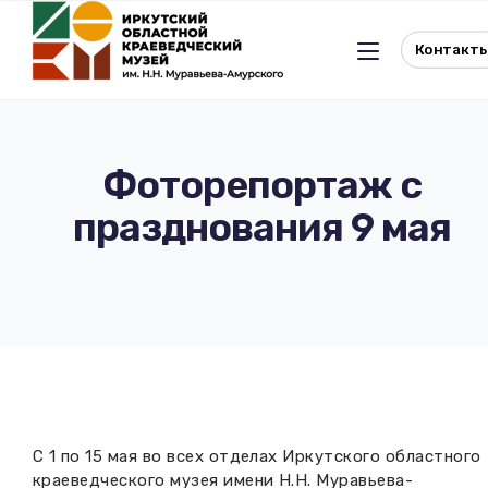
Контакт
Фоторепортаж с
празднования 9 мая
Льготное посещение музея
История музея
Отдел истории
Реквизиты музея
Отдел природы
Документы
Музейная студия
Виртуальный музей
С 1 по 15 мая во всех отделах Иркутского областного
Окно в Азию
Документы
краеведческого музея имени Н.Н. Муравьева-