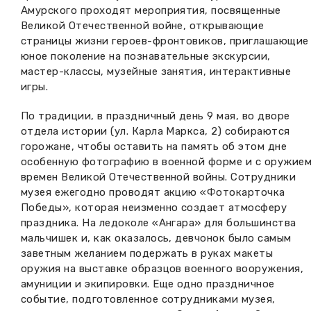
Амурского проходят мероприятия, посвященные
Вакансии музея
Ледокол Ангара
Музеи региона
Великой Отечественной войне, открывающие
страницы жизни героев-фронтовиков, приглашающие
Независимая оценка
Музей В.Г. Распутина
юное поколение на познавательные экскурсии,
Повышение квалификации
мастер-классы, музейные занятия, интерактивные
Проекты и программы
КПЦ им. свт. Иннокентия (Вениаминова)
игры.
Передвижные выставки
По традиции, в праздничный день 9 мая, во дворе
Научные издания
Научно-фондовый отдел
Отчетность
отдела истории (ул. Карла Маркса, 2) собираются
горожане, чтобы оставить на память об этом дне
Новости
Мемориальный дом А.М. Тюрюмина
Профессиональные мероприятия
особенную фотографию в военной форме и с оружие
времен Великой Отечественной войны. Сотрудники
Прейскурант
музея ежегодно проводят акцию «Фотокарточка
Победы», которая неизменно создает атмосферу
Фонды и коллекции
праздника. На ледоколе «Ангара» для большинства
мальчишек и, как оказалось, девчонок было самым
заветным желанием подержать в руках макеты
Партнеры
оружия на выставке образцов военного вооружения,
амуниции и экипировки. Еще одно праздничное
Дирекция
событие, подготовленное сотрудниками музея,