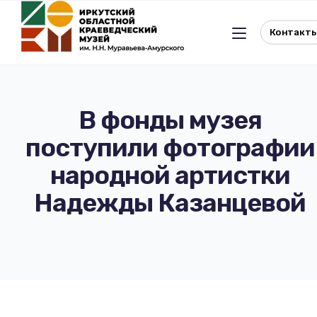
Контакт
В фонды музея
поступили фотографии
Льготное посещение музея
народной артистки
История музея
Отдел истории
Надежды Казанцевой
Реквизиты музея
Отдел природы
Документы
Музейная студия
Виртуальный музей
Окно в Азию
Документы