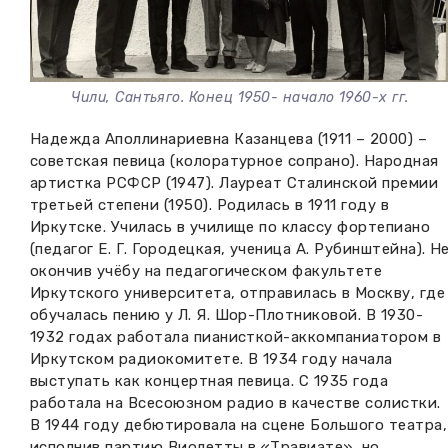
Чили, Сантьяго. Конец 1950- начало 1960-х гг.
Надежда Аполлинариевна Казанцева (1911 – 2000) –
советская певица (колоратурное сопрано). Народная
артистка РСФСР (1947). Лауреат Сталинской премии
третьей степени (1950). Родилась в 1911 году в
Иркутске. Училась в училище по классу фортепиано
(педагог Е. Г. Городецкая, ученица А. Рубинштейна). Н
окончив учёбу на педагогическом факультете
Иркутского университета, отправилась в Москву, где
обучалась пению у Л. Я. Шор-Плотниковой. В 1930-
1932 годах работала пианисткой-аккомпаниатором в
Иркутском радиокомитете. В 1934 году начала
выступать как концертная певица. С 1935 года
работала на Всесоюзном радио в качестве солистки.
В 1944 году дебютировала на сцене Большого театра,
исполнив партию Виолетты в «Травиате», но