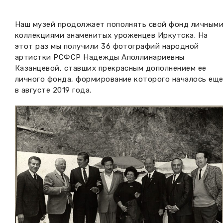
Вакансии музея
Ледокол Ангара
Музеи региона
Наш музей продолжает пополнять свой фонд личным
Независимая оценка
коллекциями знаменитых уроженцев Иркутска. На
Музей В.Г. Распутина
Повышение квалификации
этот раз мы получили 36 фотографий народной
артистки РСФСР Надежды Аполлинариевны
Проекты и программы
КПЦ им. свт. Иннокентия (Вениаминова)
Передвижные выставки
Казанцевой, ставших прекрасным дополнением ее
личного фонда, формирование которого началось ещ
Научные издания
Научно-фондовый отдел
в августе 2019 года.
Отчетность
Новости
Мемориальный дом А.М. Тюрюмина
Профессиональные мероприятия
Прейскурант
Фонды и коллекции
Партнеры
Дирекция