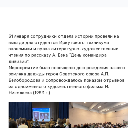
Вакансии музея
Ледокол Ангара
Музеи региона
Независимая оценка
Музей В.Г. Распутина
Повышение квалификации
Проекты и программы
КПЦ им. свт. Иннокентия (Вениаминова)
31 января сотрудники отдела истории провели на
Передвижные выставки
выезде для студентов Иркутского техникума
Научные издания
экономики и права литературно-художественные
Научно-фондовый отдел
Отчетность
чтения по рассказу А. Бека “День командира
дивизии”.
Новости
Мемориальный дом А.М. Тюрюмина
Профессиональные мероприятия
Мероприятие было посвящено дню рождения нашего
земляка дважды героя Советского союза А.П.
Прейскурант
Белобородова и сопровождалось показом отрывков
из одноименного художественного фильма И.
Фонды и коллекции
Николаева (1983 г.)
Партнеры
Дирекция