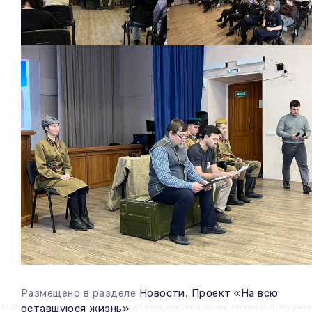
Размещено в разделе
Новости
,
Проект «На всю
© 2026 Иркутский областной краеведческий музей имени Н.Н. Мурав
оставшуюся жизнь»