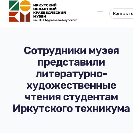
Контакт
Сотрудники музея
представили
Льготное посещение музея
литературно-
История музея
Отдел истории
художественные
чтения студентам
Реквизиты музея
Отдел природы
Иркутского техникума
Документы
Музейная студия
Виртуальный музей
Окно в Азию
Документы