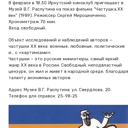
8 февраля в 18.30 Иркутский киноклуб приглашает в
Вакансии музея
Ледокол Ангара
Музей В.Г. Распутина на показ фильма “Частушка.XX
Музеи региона
век” (1989). Режиссер Сергей Мирошниченко.
Независимая оценка
Музей В.Г. Распутина
Хронометраж 70 мин.
Повышение квалификации
Вход свободный.
Проекты и программы
КПЦ им. свт. Иннокентия (Вениаминова)
Передвижные выставки
Объект исследований и наблюдений авторов —
частушки ХХ века: военные, любовные, политические
Научные издания
Научно-фондовый отдел
Отчетность
и… с «картинками».
Частушки – это русские миниатюры, самый яркий
Новости
Мемориальный дом А.М. Тюрюмина
жанр ХХ века в России. Свободный, неподвластный
Профессиональные мероприятия
цензуре, он жил и живет в народной среде, благодар
Прейскурант
таланту анонимных авторов.
Адрес Музея В.Г. Распутина: ул. Свердлова, 20.
Фонды и коллекции
Телефон для справок: 25-98-25
Партнеры
Дирекция