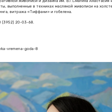
ративной живописи и дизайна им. В.Г.Смагина Анастасия
ты, выполненные в техниках масляной живописи на холсте,
инга, витража «Тиффани» и гобелена.
 (3952) 20-03-68.
avka-vremena-goda-8