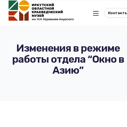
Контакт
Изменения в режиме
работы отдела “Окно в
Льготное посещение музея
Азию”
История музея
Отдел истории
Реквизиты музея
Отдел природы
Документы
Музейная студия
Виртуальный музей
Окно в Азию
Документы