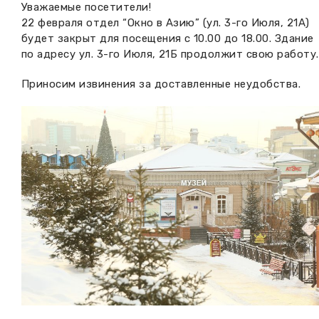
Уважаемые посетители!
Вакансии музея
Ледокол Ангара
22 февраля отдел “Окно в Азию” (ул. 3-го Июля, 21А)
Музеи региона
будет закрыт для посещения с 10.00 до 18.00. Здание
Независимая оценка
Музей В.Г. Распутина
по адресу ул. 3-го Июля, 21Б продолжит свою работу.
Повышение квалификации
Приносим извинения за доставленные неудобства.
Проекты и программы
КПЦ им. свт. Иннокентия (Вениаминова)
Передвижные выставки
Научные издания
Научно-фондовый отдел
Отчетность
Новости
Мемориальный дом А.М. Тюрюмина
Профессиональные мероприятия
Прейскурант
Фонды и коллекции
Партнеры
Дирекция