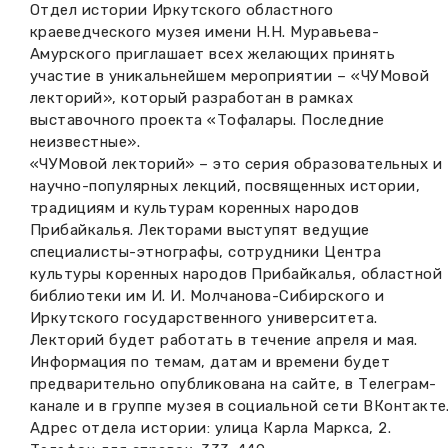
Отдел истории Иркутского областного
Вакансии музея
Ледокол Ангара
краеведческого музея имени Н.Н. Муравьева-
Музеи региона
Амурского приглашает всех желающих принять
Независимая оценка
Музей В.Г. Распутина
участие в уникальнейшем мероприятии – «ЧУМовой
Повышение квалификации
лекторий», который разработан в рамках
выставочного проекта «Тофалары. Последние
Проекты и программы
КПЦ им. свт. Иннокентия (Вениаминова)
Передвижные выставки
неизвестные».
«ЧУМовой лекторий» – это серия образовательных и
Научные издания
Научно-фондовый отдел
Отчетность
научно-популярных лекций, посвященных истории,
традициям и культурам коренных народов
Новости
Мемориальный дом А.М. Тюрюмина
Прибайкалья. Лекторами выступят ведущие
Профессиональные мероприятия
специалисты-этнографы, сотрудники Центра
Прейскурант
культуры коренных народов Прибайкалья, областной
библиотеки им И. И. Молчанова-Сибирского и
Иркутского государственного университета.
Фонды и коллекции
Лекторий будет работать в течение апреля и мая.
Информация по темам, датам и времени будет
Партнеры
предварительно опубликована на сайте, в Телеграм-
канале и в группе музея в социальной сети ВКонтакте
Дирекция
Адрес отдела истории: улица Карла Маркса, 2.