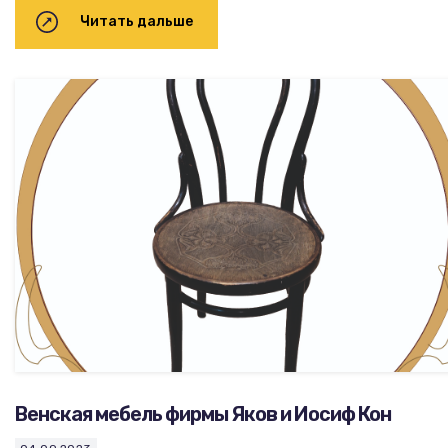
Читать дальше
Венская мебель фирмы Яков и Иосиф Кон