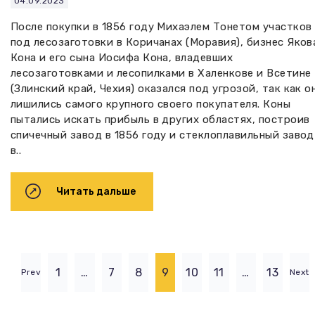
04.09.2023
После покупки в 1856 году Михаэлем Тонетом участков
под лесозаготовки в Коричанах (Моравия), бизнес Яков
Кона и его сына Иосифа Кона, владевших
лесозаготовками и лесопилками в Халенкове и Всетине
(Злинский край, Чехия) оказался под угрозой, так как о
лишились самого крупного своего покупателя. Коны
пытались искать прибыль в других областях, построив
спичечный завод в 1856 году и стеклоплавильный завод
в..
Читать дальше
1
…
7
8
9
10
11
…
13
Prev
Next