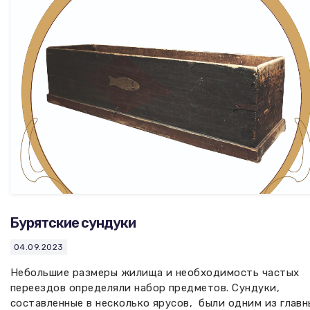
Вакансии музея
Ледокол Ангара
Музеи региона
Независимая оценка
Музей В.Г. Распутина
Повышение квалификации
Проекты и программы
КПЦ им. свт. Иннокентия (Вениаминова)
Передвижные выставки
Научные издания
Научно-фондовый отдел
Отчетность
Новости
Мемориальный дом А.М. Тюрюмина
Профессиональные мероприятия
Прейскурант
Бурятские сундуки
Фонды и коллекции
04.09.2023
Партнеры
Небольшие размеры жилища и необходимость частых
переездов определяли набор предметов. Сундуки,
Дирекция
составленные в несколько ярусов, были одним из главн