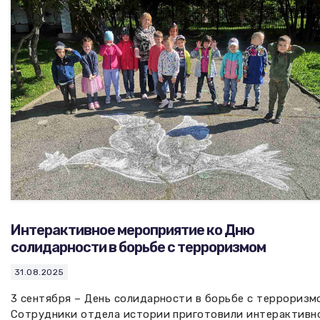
Вакансии музея
Ледокол Ангара
Музеи региона
Независимая оценка
Музей В.Г. Распутина
Повышение квалификации
Проекты и программы
КПЦ им. свт. Иннокентия (Вениаминова)
Передвижные выставки
Научные издания
Научно-фондовый отдел
Отчетность
Новости
Мемориальный дом А.М. Тюрюмина
Профессиональные мероприятия
Прейскурант
Интерактивное мероприятие ко Дню
Фонды и коллекции
солидарности в борьбе с терроризмом
Партнеры
31.08.2025
3 сентября – День солидарности в борьбе с терроризм
Дирекция
Сотрудники отдела истории приготовили интерактивн