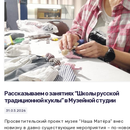
Вакансии музея
Ледокол Ангара
Музеи региона
Независимая оценка
Музей В.Г. Распутина
Повышение квалификации
Проекты и программы
КПЦ им. свт. Иннокентия (Вениаминова)
Передвижные выставки
Научные издания
Научно-фондовый отдел
Отчетность
Новости
Мемориальный дом А.М. Тюрюмина
Профессиональные мероприятия
Прейскурант
Рассказываем о занятиях “Школы русской
Фонды и коллекции
традиционной куклы” в Музейной студии
Партнеры
31.03.2026
Просветительский проект музея “Наша Матёра” внес
Дирекция
новизну в давно существующие мероприятия – по-ново