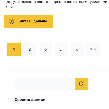
воодушевленно и плодотворно, совместными усилиями
наши..
Читать дальше
1
2
3
…
6
Next
Свежие записи