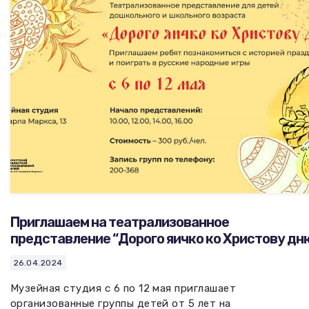
Вакансии музея
Ледокол Ангара
Музеи региона
Независимая оценка
Музей В.Г. Распутина
Повышение квалификации
Проекты и программы
КПЦ им. свт. Иннокентия (Вениаминова)
Передвижные выставки
Научные издания
Научно-фондовый отдел
Отчетность
Новости
Мемориальный дом А.М. Тюрюмина
Профессиональные мероприятия
Прейскурант
Приглашаем на театрализованное
Фонды и коллекции
представление “Дорого яичко ко Христову дн
Партнеры
26.04.2024
Музейная студия с 6 по 12 мая приглашает
Дирекция
организованные группы детей от 5 лет на