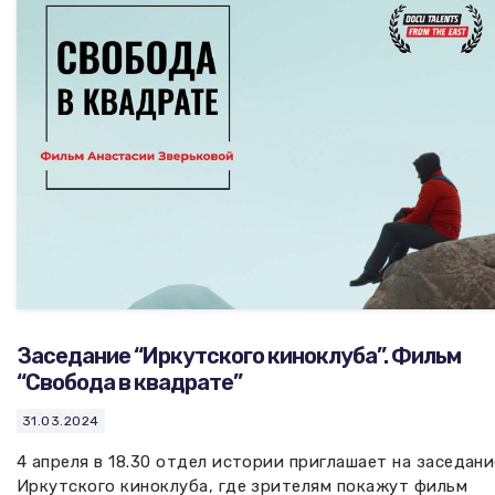
Вакансии музея
Ледокол Ангара
Музеи региона
Независимая оценка
Музей В.Г. Распутина
Повышение квалификации
Проекты и программы
КПЦ им. свт. Иннокентия (Вениаминова)
Передвижные выставки
Научные издания
Научно-фондовый отдел
Отчетность
Новости
Мемориальный дом А.М. Тюрюмина
Профессиональные мероприятия
Прейскурант
Заседание “Иркутского киноклуба”. Фильм
Фонды и коллекции
“Свобода в квадрате”
Партнеры
31.03.2024
4 апреля в 18.30 отдел истории приглашает на заседани
Дирекция
Иркутского киноклуба, где зрителям покажут фильм