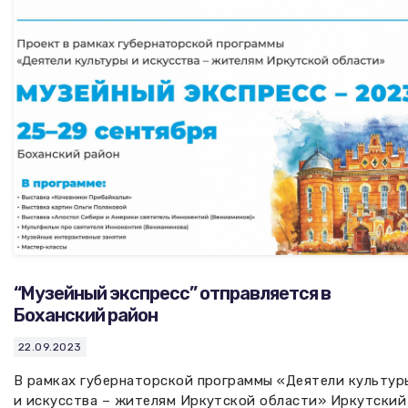
Вакансии музея
Ледокол Ангара
Музеи региона
Независимая оценка
Музей В.Г. Распутина
Повышение квалификации
Проекты и программы
КПЦ им. свт. Иннокентия (Вениаминова)
Передвижные выставки
Научные издания
Научно-фондовый отдел
Отчетность
Новости
Мемориальный дом А.М. Тюрюмина
Профессиональные мероприятия
Прейскурант
“Музейный экспресс” отправляется в
Фонды и коллекции
Боханский район
Партнеры
22.09.2023
В рамках губернаторской программы «Деятели культур
Дирекция
и искусства – жителям Иркутской области» Иркутский