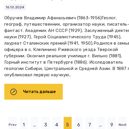
16.10.2024
Обручев Владимир Афанасьевич (1863-1956)Геолог,
географ, путешественник, организатор науки, писатель
фантаст. Академик АН СССР (1929), Заслуженный деяте
науки (1927), Герой Социалистического Труда (1945),
лауреат Сталинских премий (1941, 1950).Родился в семь
офицера в с. Клепинино Ржевского уезда Тверской
губернии. Окончил реальное училище г. Вильно (1881),
Горный институт в Петербурге (1886). Исследователь
геологии Сибири, Центральной и Средней Азии. В 1887 г
опубликовал первую научную..
Читать дальше
1
…
3
4
5
6
7
…
9
Prev
Next