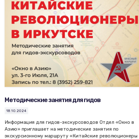
Вакансии музея
Ледокол Ангара
Музеи региона
Независимая оценка
Музей В.Г. Распутина
Повышение квалификации
Проекты и программы
КПЦ им. свт. Иннокентия (Вениаминова)
Передвижные выставки
Научные издания
Научно-фондовый отдел
Отчетность
Новости
Мемориальный дом А.М. Тюрюмина
Профессиональные мероприятия
Прейскурант
Методические занятия для гидов
Фонды и коллекции
18.10.2024
Партнеры
Информация для гидов-экскурсоводов Отдел «Окно в
Азию» приглашает на методические занятия по
Дирекция
экскурсионному маршруту «Китайские революционеры 