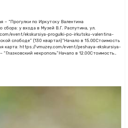
ая – “Прогулки по Иркутску Валентина
сбора: у входа в Музей В.Г. Распутина, ул.
om/event/ekskursiya-progulki-po-irkutsku-valentina-
тской слободе” (130 квартал)”Начало в 15.00Стоимость
 карта: https://vmuzey.com/event/peshaya-ekskursiya-
0 – “Глазковский некрополь”Начало в 12.00Стоимость..