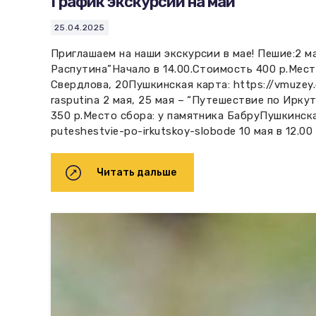
График экскурсий на май
25.04.2025
Приглашаем на наши экскурсии в мае! Пешие:2 м
Распутина”Начало в 14.00.Стоимость 400 р.Место 
Свердлова, 20Пушкинская карта: https://vmuzey.c
rasputina 2 мая, 25 мая – “Путешествие по Ирку
350 р.Место сбора: у памятника БабруПушкинская
puteshestvie-po-irkutskoy-slobode 10 мая в 12.0
Читать дальше