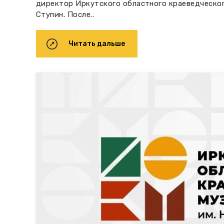
директор Иркутского областного краеведческог
Ступин. После..
Читать дальше