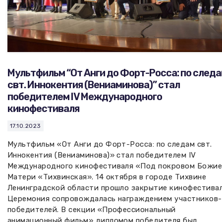
Мультфильм “От Анги до Форт-Росса: по след
свт. Иннокентия (Вениаминова)” стал
победителем IV Международного
кинофестиваля
17.10.2023
Мультфильм «От Анги до Форт-Росса: по следам свт.
Иннокентия (Вениаминова)» стал победителем IV
Международного кинофестиваля «Под покровом Божи
Матери «Тихвинская». 14 октября в городе Тихвине
Ленинградской области прошло закрытие кинофестивал
Церемония сопровождалась награждением участников-
победителей. В секции «Профессиональный
анимационный фильм» дипломом победителя был