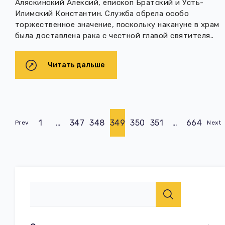
Аляскинский Алексий, епископ Братский и Усть-
Илимский Константин. Служба обрела особо
торжественное значение, поскольку накануне в храм
была доставлена рака с честной главой святителя..
Читать дальше
1
…
347
348
349
350
351
…
664
Prev
Next