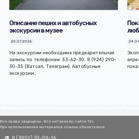
Описание пеших и автобусных
Пок
экскурсии в музее
люб
20.07.2026
24.0
На экскурсии необходима предварительная
Эксп
запись по телефонам: 33-62-30, 8 (924) 290-
апре
30-35 (Ватсап, Телеграм). Автобусные
пока
экскурсии..
© 2026 Иркутский областной краеведческий музей имени Н.Н. Мурав
Амурского
Все права защищены. Все материалы сайта 12+.
При использовании материалов ссылка обязательна
8 (3952) 33-59-16