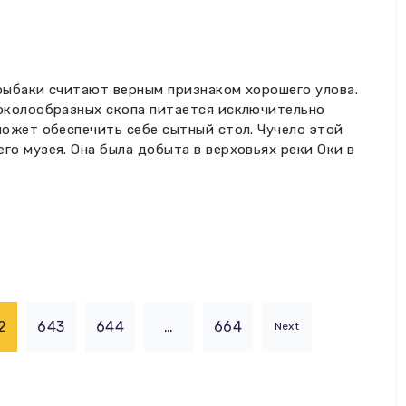
 рыбаки считают верным признаком хорошего улова.
соколообразных скопа питается исключительно
может обеспечить себе сытный стол. Чучело этой
го музея. Она была добыта в верховьях реки Оки в
2
643
644
…
664
Next