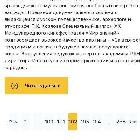
краеведческого музея состоится особенный вечер! Что
вас ждет:Премьера документального фильма о
выдающемся русском путешественнике, археологе и
этнографе П.К. Козлове.Специальный диплом XX
Международного кинофестиваля «Мир знаний»
подтверждает высокое качество картины – «За вернос
традициям и взгляд в будущее научно-популярного
кино». Выступления ведущих экспертов: академика РАН
директора Института истории археологии и этнограф
народов..
Читать дальше
1
…
100
101
102
103
104
…
258
Prev
Next