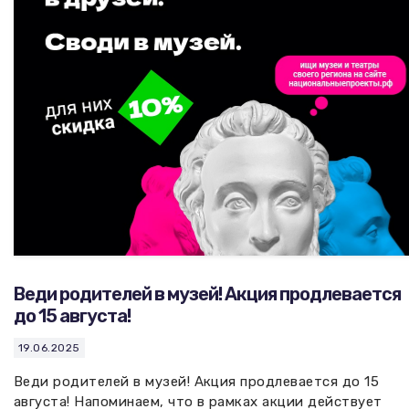
Вакансии музея
Ледокол Ангара
Музеи региона
Независимая оценка
Музей В.Г. Распутина
Повышение квалификации
Проекты и программы
КПЦ им. свт. Иннокентия (Вениаминова)
Передвижные выставки
Научные издания
Научно-фондовый отдел
Отчетность
Новости
Мемориальный дом А.М. Тюрюмина
Профессиональные мероприятия
Прейскурант
Веди родителей в музей! Акция продлевается
Фонды и коллекции
до 15 августа!
Партнеры
19.06.2025
Веди родителей в музей! Акция продлевается до 15
Дирекция
августа! Напоминаем, что в рамках акции действует