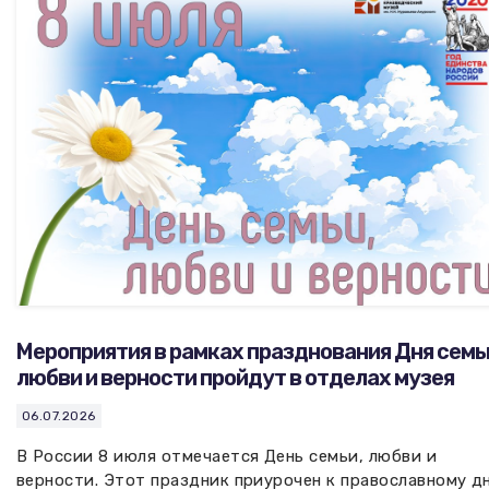
Вакансии музея
Ледокол Ангара
Музеи региона
Независимая оценка
Музей В.Г. Распутина
Повышение квалификации
Проекты и программы
КПЦ им. свт. Иннокентия (Вениаминова)
Передвижные выставки
Научные издания
Научно-фондовый отдел
Отчетность
Новости
Мемориальный дом А.М. Тюрюмина
Профессиональные мероприятия
Прейскурант
Мероприятия в рамках празднования Дня семь
Фонды и коллекции
любви и верности пройдут в отделах музея
Партнеры
06.07.2026
В России 8 июля отмечается День семьи, любви и
Дирекция
верности. Этот праздник приурочен к православному д